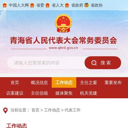
中国人大网
省委
省人大
省政府
省政协
2026年8月6日 星期四
首页
概况信息
工作动态
主任之窗
重要发布
议案建议
主任信箱
媒体聚焦
机关党建
当前位置：
首页
>
工作动态
>
代表工作
工作动态