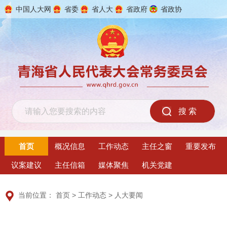
中国人大网
省委
省人大
省政府
省政协
2026年8月7日 星期五
首页
概况信息
工作动态
主任之窗
重要发布
议案建议
主任信箱
媒体聚焦
机关党建
当前位置：
首页
>
工作动态
>
人大要闻