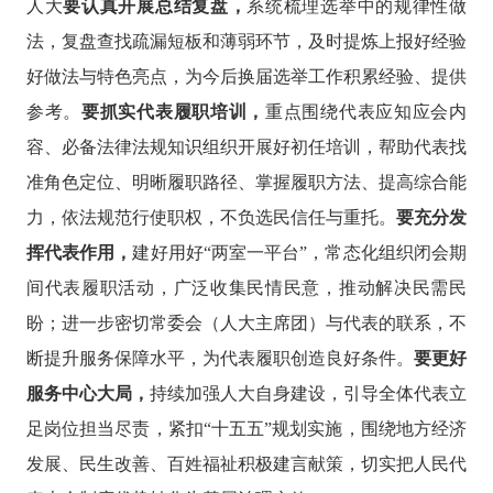
人大
要认真开展总结复盘，
系统梳理选举中的规律性做
法，复盘查找疏漏短板和薄弱环节，及时提炼上报好经验
好做法与特色亮点，为今后换届选举工作积累经验、提供
参考。
要抓实代表履职培训，
重点围绕代表应知应会内
容、必备法律法规知识组织开展好初任培训，帮助代表找
准角色定位、明晰履职路径、掌握履职方法、提高综合能
力，依法规范行使职权，不负选民信任与重托。
要充分发
挥代表作用，
建好用好
“两室一平台”，常态化组织闭会期
间代表履职活动，广泛收集民情民意，推动解决民需民
盼；进一步密切常委会（人大主席团）与代表的联系，不
断提升服务保障水平，为代表履职创造良好条件。
要更好
服务中心大局，
持续加强人大自身建设，引导全体代表立
足岗位担当尽责，紧扣
“十五五”规划实施，围绕地方经济
发展、民生改善、百姓福祉积极建言献策，切实把人民代