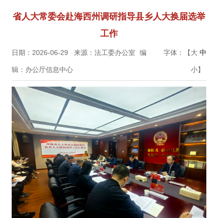
省人大常委会赴海西州调研指导县乡人大换届选举
工作
日期：2026-06-29
来源：法工委办公室
编
字体：【
大
中
辑：办公厅信息中心
小
】