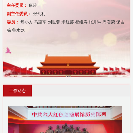
主任委员：
康玲
副主任委员：
张剑利
委员：
邢小方 马建军 刘世蓉 米红芸 祁维寿 张月琳 周召荣 保吉
栋 鲁水龙
工作动态