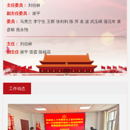
主任委员：
刘伯林
副主任委员：
谢平
委员：
马秀兰 李宁生 王辉 张剑利 陈 萍 袁 波 武玉嶂 蒲元年 黄
彦榕 燕永翔
主任：
刘伯林
副主任
谢平 雷霆 陈锦花
工作动态