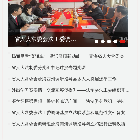
省人大常委会法工委调研基层立法联系点和规范性文...
更多
畅通民意“直通车” 激活履职新动能——青海省人大常委会举办基层立法联系点工作人员培训班
省人大法制委分党组书记讲授专题党课
省人大常委会赴海西州调研指导县乡人大换届选举工作
外出学习察实情 交流互鉴促提升——法制委法工委组织开展“你讲我听大家学”分享交流活动
深学细悟强思想 警钟长鸣记心间——法制委分党组、法制委法工委第一、第二党支部开展集体学习并进行集体廉政谈话
省人大常委会法工委调研基层立法联系点和规范性文件备案审查工作
省人大常委会调研组赴海南州调研指导树立和践行正确政绩观学习教育等三项重点工作