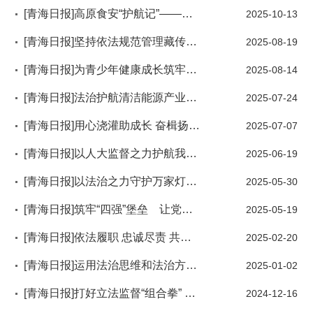
[青海日报]高原食安“护航记”——青海省人大常委会开展食品安全法执法检查纪实
2025-10-13
[青海日报]坚持依法规范管理藏传佛教事务与时俱进增强民族地方宗教工作法治化水平
2025-08-19
[青海日报]为青少年健康成长筑牢法治防线——《青海省未成年人保护条例》修订综述
2025-08-14
[青海日报]法治护航清洁能源产业发展——《青海省清洁能源产业发展促进条例》解读
2025-07-24
[青海日报]用心浇灌助成长 奋楫扬帆启新程——省人大机关年轻干部队伍建设综述
2025-07-07
[青海日报]以人大监督之力护航我省金融业支撑经济社会高质量发展——省人大常委会首次听取和审议金融工作情况报告综述
2025-06-19
[青海日报]以法治之力守护万家灯火——我省家庭家事地方性法规立法工作综述
2025-05-30
[青海日报]筑牢“四强”堡垒 让党旗在履职一线高高飘扬——记省人大监察司法委党支部
2025-05-19
[青海日报]依法履职 忠诚尽责 共绘乡村全面振兴宏伟蓝图——省人大农牧委员会开展全省乡村振兴专题调研综述
2025-02-20
[青海日报]运用法治思维和法治方式推动全省安全生产工作——省人大常委会安全生产“一法一条例”执法检查纪实
2025-01-02
[青海日报]打好立法监督“组合拳” 以良法善治守护“母亲河”——省人大常委会以高效履职助推黄河青海流域生态保护和高质量发展工作综述
2024-12-16