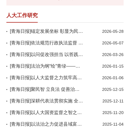
人大工作研究
[青海日报]锚定发展坐标 彰显为民担当——十四届全国人大四次会议青海代表团代表提出议案建议综述
2026-05-28
[青海日报]依法规范行政执法监督 有效保障法治政府建设——《青海省行政执法监督条例》解读
2026-05-07
[青海日报]以问促改强担当 以答践诺提质效——省人大常委会专题询问“全省高等教育提升服务经济社会发展能力情况”综述
2026-03-26
[青海日报]法治为纲“绘”青绿——青海省以全面推进《中华人民共和国森林法》实施筑牢生态安全屏障综述
2026-01-15
[青海日报]以人大监督之力筑牢高原群众健康保障网——省人大常委会开展“三医”协同发展和治理监督工作综述
2026-01-06
[青海日报]聚民智 立良法 促善治——青海省十四届人大法制委、常委会法工委立法工作中期情况综述
2025-12-15
[青海日报]深耕代表法贯彻实施 全面提升代表履职实效——青海省人大常委会2025年代表工作综述​
2025-12-11
[青海日报]以人大国资监督之智之为 赋能国资国企高质量发展
2025-11-20
[青海日报]以法治之力促进县域富民产业发展——《河南蒙古族自治县生态畜牧业发展促进条例》立法实践与启示
2025-11-04