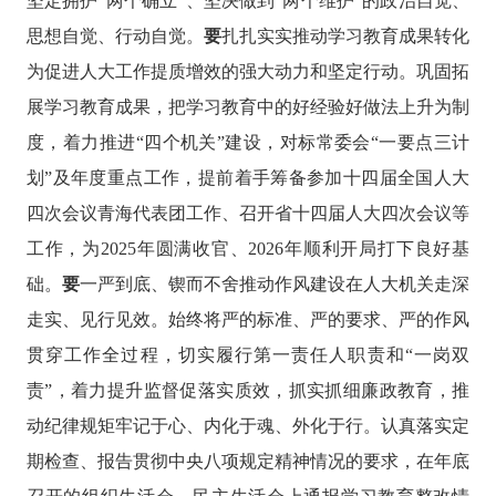
坚定拥护
“两个确立”、坚决做到“两个维护”的政治自觉、
思想自觉、行动自觉
。
要
扎扎实实推动学习教育成果转化
为促进人大工作提质增效的强大动力和坚定行动。巩固拓
展学习教育成果，把学习教育中的好经验好做法上升为制
度，
着力推进
“四个机关”建设，对标常委会“一要点三计
划”及年度重点工作，提前着手筹备参加十四届全国人大
四次会议青海代表团工作、召开省十四届人大四次会议等
工作，
为
2025年圆满收官、2026年顺利开局打下良好基
础。
要
一严到底、锲而不舍推动作风建设在人大机关走深
走实、见行见效。
始终将严的标准、严的要求、严的作风
贯穿工作全过程，切实履行第一责任人职责和
“一岗双
责”，着力提升监督促落实质效，抓实抓细廉政教育，推
动纪律规矩牢记于心、内化于魂、外化于行。认真落实定
期检查、报告贯彻中央八项规定精神情况的要求，在年底