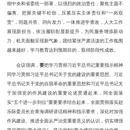
彻
中央
和省委统一部署，以强烈的政治责任，
聚焦主题不
偏离、把握关键不松劲
，压紧压实主体责任和
“一岗双
责”，同题共答、同向发力，一体推进学查改，人大工作
展现新担当
，
依法履职
彰显
新提
升，
为民服务增添新动
力
，
机关面貌呈现新气象
，团结紧张严肃活泼的
工作氛围
越来越好，
学习教育达到预期目的，取得阶段性成效。
会议强调，
要
把学习贯彻习近平
总书记重要指示精神
同学习贯彻习近平总书记关于党的建设的重要思想、习近
平总书记关于党的自我革命的重要思想和习近平总书记关
于加强党的作风建设的重要论述贯通起来，同全面落
实
“五个进一步到位”重要要求结合起来
，全面贯彻落实赵
乐际委员长在青海调研讲话精神和指示要求，深化对加
强
作风建设、推进全面从严治党重要意义的认识，切实增强