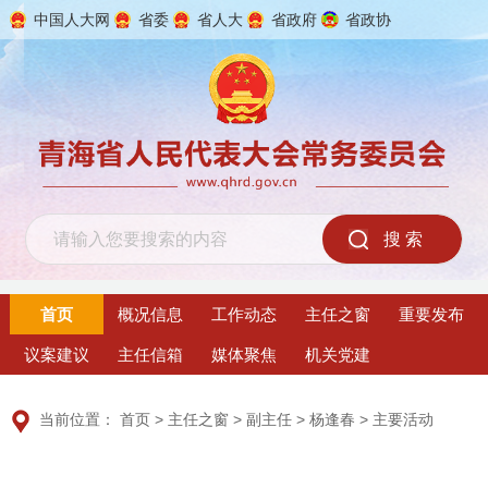
中国人大网
省委
省人大
省政府
省政协
2026年8月10日 星期一
首页
概况信息
工作动态
主任之窗
重要发布
议案建议
主任信箱
媒体聚焦
机关党建
当前位置：
首页
>
主任之窗
>
副主任
>
杨逢春
>
主要活动