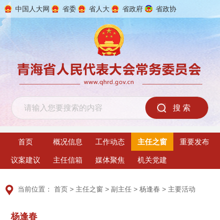
中国人大网
省委
省人大
省政府
省政协
2026年8月7日 星期五
首页
概况信息
工作动态
主任之窗
重要发布
议案建议
主任信箱
媒体聚焦
机关党建
当前位置：
首页
>
主任之窗
>
副主任
>
杨逢春
>
主要活动
杨逢春