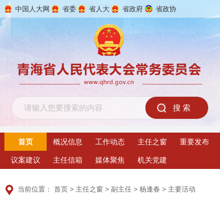
中国人大网
省委
省人大
省政府
省政协
2026年8月10日 星期一
首页
概况信息
工作动态
主任之窗
重要发布
议案建议
主任信箱
媒体聚焦
机关党建
当前位置：
首页
>
主任之窗
>
副主任
>
杨逢春
>
主要活动