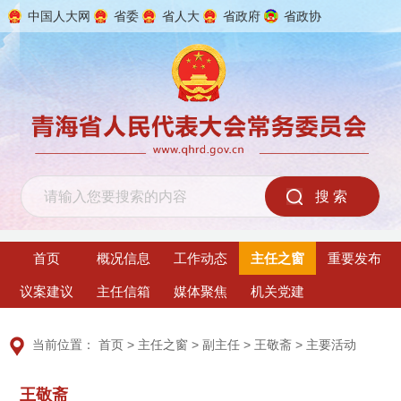
中国人大网
省委
省人大
省政府
省政协
2026年8月8日 星期六
首页
概况信息
工作动态
主任之窗
重要发布
议案建议
主任信箱
媒体聚焦
机关党建
当前位置：
首页
>
主任之窗
>
副主任
>
王敬斋
>
主要活动
王敬斋