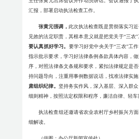
主任张黄元
出席
会议并作动员讲话。
会议通报了执
汇报，部署启动执法检查工作。
张黄元
强调
，
此次执法检查
既是贯彻落实
习近
见效的
法定职责
，其根本
意义就是把党关于
“三农
要认真抓好学习。
要学习好党中央关于
“三农”工
指示批示要求，学习好法律条例条款具体内容，做
序，对照法律条文条规和要求，紧扣法律规定是否
持问题导向，注重用事例数据说话，找准法律实施
肃组织纪律。
坚持务实作风，
深入基层、深入群众
细则精神，按照法定权限和程序，
廉洁自律、轻车
执法检查组还邀请省农业农村厅乡村振兴方面
细解读。
（供图：办公厅新闻宣传处）