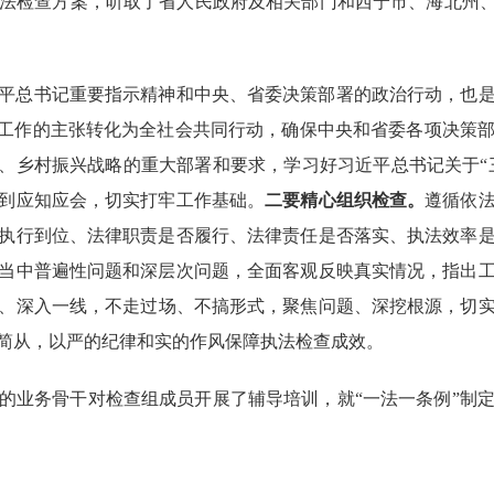
法检查方案，听取了省人民政府及相关部门和西宁市、海北州
平
总书记重要指示精神和中央、省委决策部署的
政治行动
，也
”工作的主张转化为全社会共同行动，确保中央
和
省委各项
决策
作、乡村振兴战略的重大部署和要求，学习好习近平总书记
关于
到应知应会，切实打牢工作基础。
二要精心组织检查。
遵循依
执行到位、法律职责是否履行、法律责任是否落实、执法效率
当中普遍性问题和深层次问题，全面客观反映真实情况，指出
、深入一线，不走过场、不搞形式，聚焦问题、深挖根源，切
简从，以
严的纪律和实的作风
保障
执法
检查
成效。
的
业务骨干
对检查组成员开展了
辅导
培训，就
“一法一条例”制