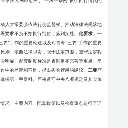
、果洛州人民政府关于
“一法一条例”
贯彻
执行
情况
的
是省人大常委会依法行使监督权、推动法律法规落地
部署
要求
不折不扣执行到位，落到实处。
他要求，一
“三农”工作
的重要论述
以及对青海
“三农”工作的
重要
法原则，依照法律职责，限于法定范围，遵守法定程
是否明显、配套制度标准是否制定和完善等重点，
坚
工作中的差距和不足，提出务实管用的建议。
三要严
实掌握第一手资料。
严格遵守中央八项规定及其实施
定情况、主要内容、配套政策以及检查重点进行了详