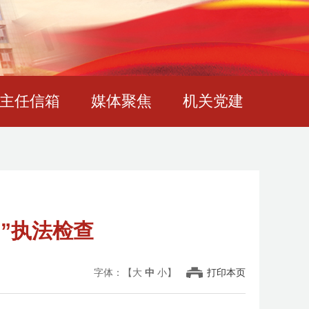
主任信箱
媒体聚焦
机关党建
”执法检查
字体：【
大
中
小
】
打印本页