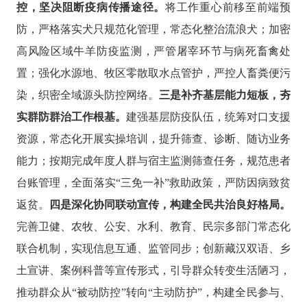
控，坚决阻断疫病传播途径。
将工作重心前移至前端预
防，严格落实犬只规范化管理，常态化整治流浪犬；加密
高风险区域牛羊防疫监测，严管屠宰环节与病死畜禽处
置；强化水源地、牧区零散取水点管护，严控人畜粪便污
染，织密全域源头防控网络。
三是补齐基层能力短板，夯
实群防群治工作根基。
建强基层防疫队伍，统筹对口支援
资源，常态化开展实操培训，提升筛查、诊断、随访业务
能力；按期完成年度人群与宿主监测筛查任务，规范患者
台账管理，全面落实
“三免一补”救助政策，严防因病致贫
返贫。
四是深化协同联动宣传，构建全民共治良好格局。
完善卫健、农牧、公安、水利、教育、民宗多部门常态化
联合机制，实现信息互通、监管同步；创新藏汉双语、乡
土宣讲、案例科普等宣传形式，引导群众转变生活陋习，
推动群众从
“被动防控”转向“主动防护”，构建全民参与、