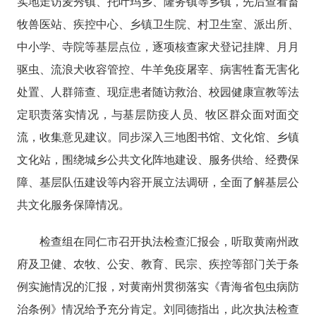
实地走访麦秀镇、托叶玛乡、隆务镇等乡镇，先后查看畜
牧兽医站、疾控中心、乡镇卫生院、村卫生室、派出所、
中小学、寺院等基层点位，逐项核查家犬登记挂牌、月月
驱虫、流浪犬收容管控、牛羊免疫屠宰、病害牲畜无害化
处置、人群筛查、现症患者随访救治、校园健康宣教等法
定职责落实情况，与基层防疫人员、牧区群众面对面交
流，收集意见建议。同步深入三地图书馆、文化馆、乡镇
文化站，围绕城乡公共文化阵地建设、服务供给、经费保
障、基层队伍建设等内容开展立法调研，全面了解基层公
共文化服务保障情况。
检查组在同仁市召开执法检查汇报会，听取黄南州政
府及卫健、农牧、公安、教育、民宗、疾控等部门关于条
例实施情况的汇报，
对
黄南州
贯彻落实
《青海省包虫病防
治条例》情况
给予
充分
肯定
。
刘同德指出，
此次执法检查