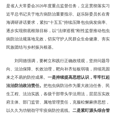
是省人大常委会
2026年度重点监督任务，立足贯彻落实习
近平总书记关于地方病防治重要指示、赵乐际委员长在青
海调研讲话要求，紧扣“十五五”持续压降包虫病发病率、
逐步实现彻底根除目标，以“法律巡视”刚性监督推动包虫
病防治法规落地见效，切实守护人民群众生命健康、夯实
民族团结与乡村振兴根基。
刘同德强调，要树立和践行正确政绩观，坚持问题导
向、法治保障、长效治理，靶向补齐短板弱项，持续巩固
来之不易的防控成果。
一是持续提高思想认识，牢牢扛起
法治防治政治责任。
把包虫病防治作为重大政治任务、民
生工程、法治实践，各级干部带头学法用法，层层压实政
府主体、部门监管、属地管理责任，克服松懈麻痹思想，
以久久为功韧劲守牢疫病防控底线。
二是紧盯源头综合管