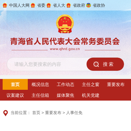
中国人大网
省委
省人大
省政府
省政协
2026年8月8日 星期六
首页
概况信息
工作动态
主任之窗
重要发布
议案建议
主任信箱
媒体聚焦
机关党建
当前位置：
首页
>
重要发布
>
人事任免