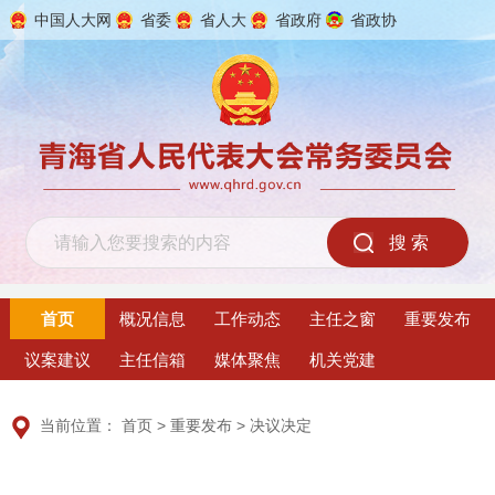
中国人大网
省委
省人大
省政府
省政协
2026年8月8日 星期六
首页
概况信息
工作动态
主任之窗
重要发布
议案建议
主任信箱
媒体聚焦
机关党建
当前位置：
首页
>
重要发布
>
决议决定