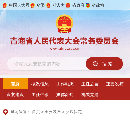
中国人大网
省委
省人大
省政府
省政协
2026年8月7日 星期五
首页
概况信息
工作动态
主任之窗
重要发布
议案建议
主任信箱
媒体聚焦
机关党建
当前位置：
首页
>
重要发布
>
决议决定