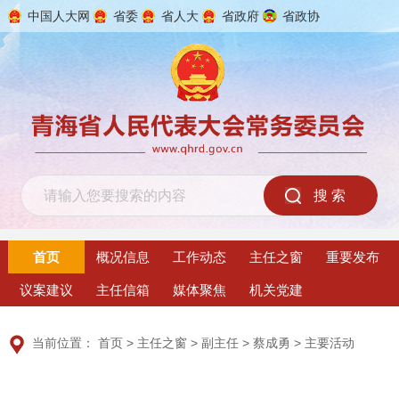
中国人大网
省委
省人大
省政府
省政协
2026年8月8日 星期六
首页
概况信息
工作动态
主任之窗
重要发布
议案建议
主任信箱
媒体聚焦
机关党建
当前位置：
首页
>
主任之窗
>
副主任
>
蔡成勇
>
主要活动