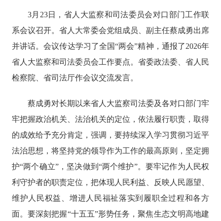
3月
23
日，省人大监察和司法委员会对口部门工作联
系会议召开。省人大常委会党组
成员
、副主任
蔡成勇
出席
并讲话。会议传达学习了全国
“两会”精神，
通报了
202
6
年
省人大监察和司法委员会工作要点
。
省
委政法委、省人民
检察院、
省司法厅
作会议交流发言
。
蔡成勇对长期以来省人大监察司法委及各对口部门
牢
牢把握政治机关、法治机关的定位
，依法履行职责，取得
的成效给予充分肯定，强调，要
持续深入学习贯彻习近平
法治思想，将坚持党的领导作为工作的最高原则，坚定拥
护
“两个确立”，坚决做到“两个维护”。要牢记作为人民权
利守护者的职责定位，把体现人民利益、反映人民愿望、
维护人民权益、增进人民福祉落实到履职全过程和各方
面。
要深刻把握
“十五五”形势任务，聚焦生态文明高地建