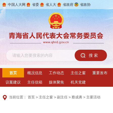
中国人大网
省委
省人大
省政府
省政协
2026年8月6日 星期四
首页
概况信息
工作动态
主任之窗
重要发布
议案建议
主任信箱
媒体聚焦
机关党建
当前位置：
首页
>
主任之窗
>
副主任
>
蔡成勇
>
主要活动