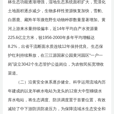
林生态功能逐渐增强，湿地生态系统面积扩大，荒漠化
土地面积逐步减少，生物多样性资源恢复加快，雪豹、
白唇鹿、藏羚羊等濒危野生动物种群数量显著增加。黄
河上游来水量持续偏丰，近14年平均自产水资源量
225.6亿立方米，较1956-2000年多年平均增幅达
8.2%，出省干流断面水质连续12年保持优良。生态保
护红利持续释放，在三江源国家公园黄河园区“一户一
岗”设立3042个生态管护公益岗位，为农牧民拓宽增收
渠道。
（二）沿黄安全体系逐步健全。科学运用流域内历
年建成的以龙羊峡水电站为龙头的12座大中型梯级水
库水电站，将生态调度、防洪调度置于首要位置，有效
减轻了中下游防洪防凌压力，为保障流域水生态安全和