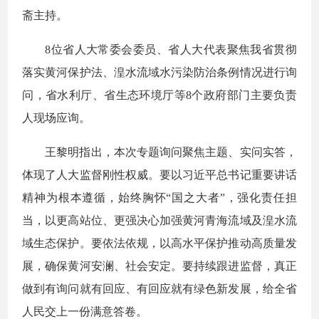
斋主持。
8位省人大常委会委员、省人大代表聚焦我省贯彻
落实黄河保护法、湟水流域水污染防治条例情况进行询
问，省水利厅、省生态环境厅等8个政府部门
主要
负责
人现场应询。
王黎明指出，
本次
专题询问聚焦主题、实问实答，
体现了人大监督刚性权威。要以习近平总书记重要讲话
精神为根本遵循
，
始终胸怀
“
国之大者
”
，强化责任担
当，以更高站位、更强决心
加强
黄河青海流域及湟水流
域生态保护。
要依法依规，以高水平保护推动高质量发
展，确保黄河安澜、社会安定。
要持续跟进监督，真正
做到有询问就有回应、有回应就有
绿色
新发展，给全省
人民交上一份满意答卷。