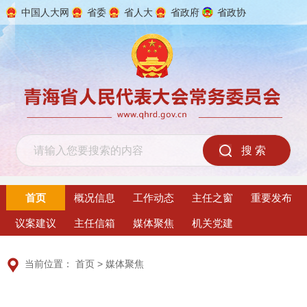
中国人大网
省委
省人大
省政府
省政协
2026年8月8日 星期六
首页
概况信息
工作动态
主任之窗
重要发布
议案建议
主任信箱
媒体聚焦
机关党建
当前位置：
首页
>
媒体聚焦