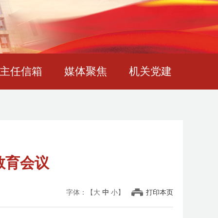
主任信箱
媒体聚焦
机关党建
教育会议
字体：【
大
中
小
】
打印本页