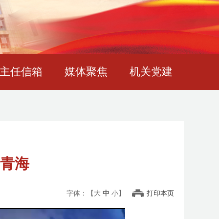
主任信箱
媒体聚焦
机关党建
新青海
字体：【
大
中
小
】
打印本页