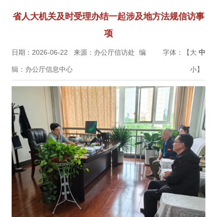
省人大机关及时受理办结一起涉及地方法规信访事
项
日期：2026-06-22
来源：办公厅信访处
编
字体：【
大
中
辑：办公厅信息中心
小
】