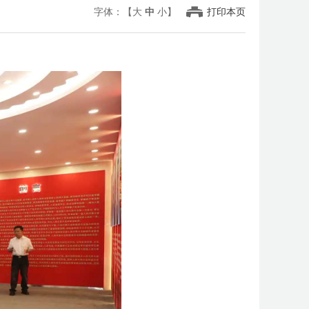
字体：【
大
中
小
】
打印本页