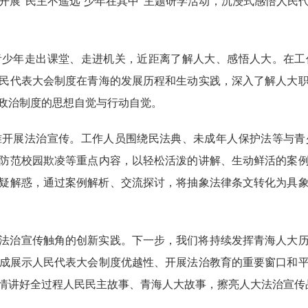
开展
“民主不遥远 少年在其中”主题研学活动，
沉浸式感悟人民
青少年走出课堂、走进机关，近距离了解人大、感悟人大。在
工
民代表大会制度在青海的
发展历程和
生动实践，深入
了解
人大
政治制度的思想自觉与行动自觉
。
准
开展
法治宣
传
。
工作人员围绕民法典
、
未成年人保护法等与
青
防范校园欺凌等重点内容，以轻松活泼的
讲解
、
生动鲜活的
案
疑解惑，通过案例解析、交流探讨，将抽象法律条文转化为具
法治宣传
触角的创新实践
。
下一步，
我们
将持续
发挥青海人大
成展示
人民代表大会
制度优越性、开展法治教育的重要窗口和
情
讲好全过程人民民主故事
、
青海
人大故事，
擦亮
人大
法治
宣传