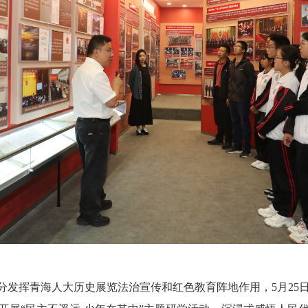
分发挥
青海
人大历史
展览
法治宣传
和
红色教育阵地作用，
5月25