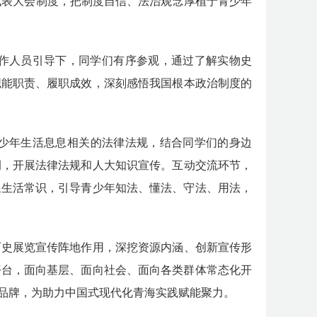
代表大会制度
，把制度自信、法治观念厚植于
青
少年
作人员
引导下，同学们有序参观，通过
了解
实物史
职能职责、履职
成效
，深刻
感悟
我国根本政治制度的
少年
生活息息相关的法律法规，结合
同学们
的身边
例
，开展
法律法规和人大知识宣传
。互动交流环节，
象生活常识，引导青少年知法、懂法、守法、用法，
历史展览宣传阵地作用，
深挖资源内涵、创新宣传形
平台，
面向基层、面向社会、面向各类群体常态化开
品牌
，
为助力
中国式现代化青海实践赋能聚力
。