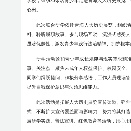
学校
，组织
30余名青少年走进
青海
人大历史展览，
心田。
此次
联合
研学依托
青海
人大历史展览
，
组织
料、聆听
履职故事
、参与现场互动，
沉浸式
感受人
显著优越性，激发
青少年
践行法治精神、拥护根本
研学活动
紧扣
青少年成长规律与现实需求精
事
、关注点
，聚焦未成年人权益保护、校园安全、
同学们踊跃提问、积极分享感悟，工作人员现场答
提升自我保护意识与法治思维能力
。
此次
活动是
拓展人大历史展览宣传渠道
、延伸
式，
不断扩大宣传覆盖面与影响力
，
努力将其打造
展研学
实践
、普法宣讲、红色教育等活动，用心
用