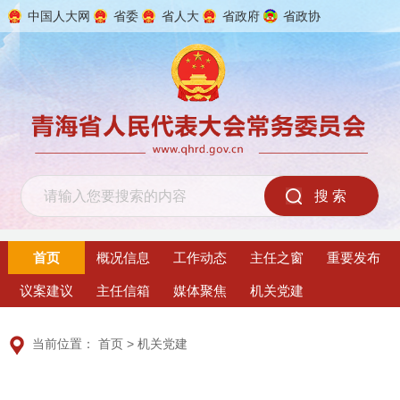
中国人大网
省委
省人大
省政府
省政协
2026年8月9日 星期日
首页
概况信息
工作动态
主任之窗
重要发布
议案建议
主任信箱
媒体聚焦
机关党建
当前位置：
首页
>
机关党建