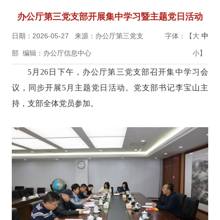
办公厅第三党支部开展集中学习暨主题党日活动
日期：2026-05-27
来源：办公厅第三党支
字体：【
大
中
部
编辑：办公厅信息中心
小
】
5月26日下午，办公厅第三党支部召开集中学习会
议，同步开展5月主题党日活动。党支部书记李宝山主
持，支部全体党员参加。