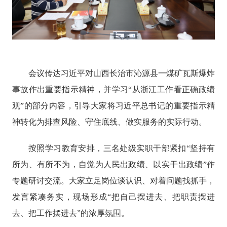
会议传达
习近平对山西长治市沁源县一煤矿瓦斯爆炸
事故作出重要指示精神
，并学习
“从浙江工作看正确政绩
观”
的部分内容，引导大家将习近平总书记的重要指示精
神转化为排查风险、守住底线、做实服务的实际行动。
按照学习教育安排，三名处级实职干部紧扣
“坚持有
所为、有所不为，自觉为人民出政绩、以实干出政绩”作
专题研讨交流。大家立足岗位谈认识、对着问题找抓手，
发言紧凑务实，现场形成“把自己摆进去、把职责摆进
去、把工作摆进去”的浓厚氛围。