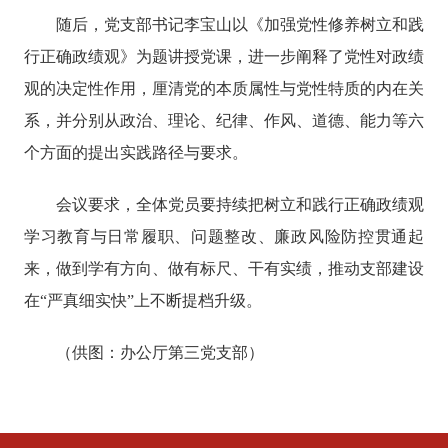
随后，
党支部书记李宝山
以《加强党性修养
树立和践
行正确政绩观》为题讲授党课
，进一步
阐
释了
党性对政绩
观的决定性作用
，
厘清党的本质属性与党性特质
的内在关
系，并分别从
政治、理论、纪律、作风、道德、能力等六
个方面的
提出
实践路径
与要求。
会议要求，全体党员要
持续把树立和践行正确政绩观
学习教育与日常履职、问题整改、廉政风险防控贯通起
来，做到学有方向、做有标尺、干有实绩，推动支部建设
在
“严真细实快”上不断提档升级。
（供图：办公厅第三党支部）