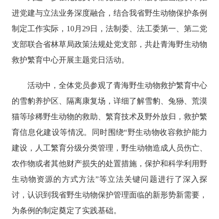
进党建与立法业务深度融合，
结合我省野生动物保护条例
制定工作实际，
10月29日，法制委、法工委第一、第二党
支部联合
省林草局政策法规处党支部，
共赴青海野生动物
救护繁育中心开展主题党日活动。
活动
中
，全体党员参观了青海野生动物救护繁育中心
的雪豹养护区、
隔离康复场
，
详细了解雪豹、
兔狲
、
荒漠
猫
等珍稀野生动物的救助、繁育技术及野外放归，
救护繁
育信息化建设
等
情况
。
同时围绕
“
野生动物收容救护
能力
建设，人工繁育分级分类管理，野生动物造成人员伤亡、
农作物或者其他财产损失的处置措施，保护和科学利用野
生动物资源的方式方法
”等立法关键
问题
进行了
深入探
讨，
认识到我省
野生动物保护管理
面临的
新形势新需要
，
为条例的制定奠定了实践基础
。