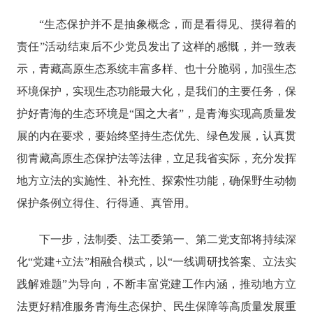
“生态保护
并
不是抽象概念，而是看得见、摸得着的
责任
”
活动结束后不少
党员
发出了这样的感慨，并
一致表
示，
青藏高原生态系统丰富多样、也十分脆弱，加强生态
环境保护，实现生态功能最大化，是我们的主要任务，保
护好青海的生态环境是
“国之大者”，是青海实现高质量发
展的内在要求，要始终坚持生态优先、绿色发展，认真贯
彻青藏高原生态保护法等法律，立足我省实际，充分发挥
地方立法的实施性、补充性、探索性功能，
确保野生动物
保护条例
立得住、行得通、真管用。
下一步，
法制委、法工委第一、第二
党支部将持续深
化
“党建+立法”
相
融合模式，以
“一线调研找答案、立法实
践解难题”为导向，不断丰富党建工作内涵，推动地方立
法
更好精准服务青海生态保护、民生保障等高质量发展重