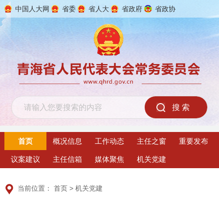
中国人大网
省委
省人大
省政府
省政协
2026年8月9日 星期日
首页
概况信息
工作动态
主任之窗
重要发布
议案建议
主任信箱
媒体聚焦
机关党建
当前位置：
首页
>
机关党建