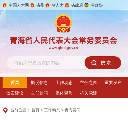
中国人大网
省委
省人大
省政府
省政协
2026年8月9日 星期日
首页
概况信息
工作动态
主任之窗
重要发布
议案建议
主任信箱
媒体聚焦
机关党建
当前位置：
首页
>
工作动态
>
青海要闻