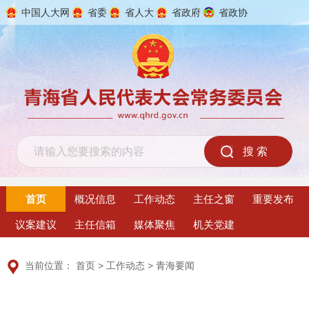
中国人大网
省委
省人大
省政府
省政协
2026年8月8日 星期六
首页
概况信息
工作动态
主任之窗
重要发布
议案建议
主任信箱
媒体聚焦
机关党建
当前位置：
首页
>
工作动态
>
青海要闻