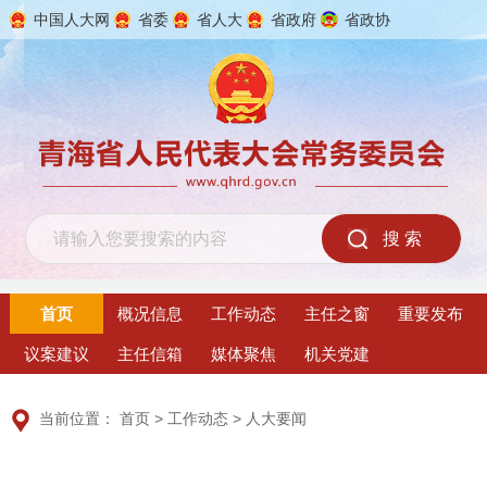
中国人大网
省委
省人大
省政府
省政协
2026年8月8日 星期六
首页
概况信息
工作动态
主任之窗
重要发布
议案建议
主任信箱
媒体聚焦
机关党建
当前位置：
首页
>
工作动态
>
人大要闻