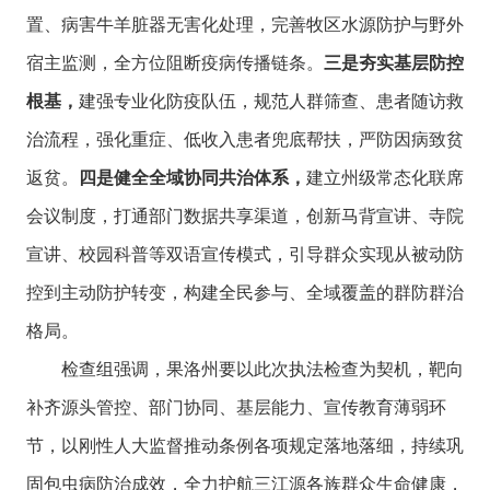
置、病害牛羊脏器无害化处理，完善牧区水源防护与野外
宿主监测，全方位阻断疫病传播链条。
三是夯实基层防控
根基，
建强专业化防疫队伍，规范人群筛查、患者随访救
治流程，强化重症、低收入患者兜底帮扶，严防因病致贫
返贫。
四是健全全域协同共治体系，
建立州级常态化联席
会议制度，打通部门数据共享渠道，创新马背宣讲、寺院
宣讲、校园科普等双语宣传模式，引导群众实现从被动防
控到主动防护转变，构建全民参与、全域覆盖的群防群治
格局。
检查组强调，果洛州要以此次执法检查为契机，靶向
补齐源头管控、部门协同、基层能力、宣传教育薄弱环
节，以刚性人大监督推动条例各项规定落地落细，持续巩
固包虫病防治成效，全力护航三江源各族群众生命健康，