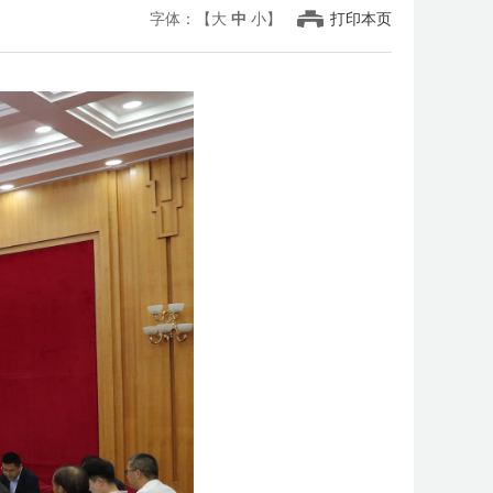
字体：【
大
中
小
】
打印本页