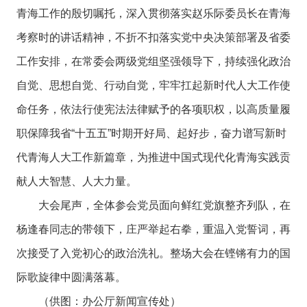
青海工作的殷切嘱托，深入贯彻落实赵乐际委员长在青海
考察时的讲话精神，不折不扣落实党中央决策部署及省委
工作安排，在常委会两级党组坚强领导下，持续强化政治
自觉、思想自觉、行动自觉，牢牢扛起新时代人大工作使
命任务，依法行使宪法法律赋予的各项职权，以高质量履
职保障我省“十五五”时期开好局、起好步，奋力谱写新时
代青海人大工作新篇章，为推进中国式现代化青海实践贡
献人大智慧、人大力量。
大会尾声，全体参会党员面向鲜红党旗整齐列队，在
杨逢春同志的带领下，庄严举起右拳，重温入党誓词，再
次接受了入党初心的政治洗礼。整场大会在铿锵有力的国
际歌旋律中圆满落幕。
（供图：办公厅新闻宣传处）