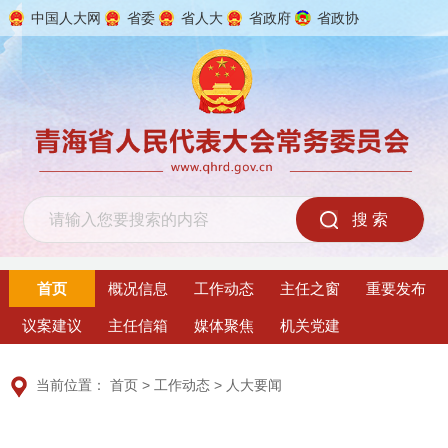
中国人大网
省委
省人大
省政府
省政协
2026年8月9日 星期日
首页
概况信息
工作动态
主任之窗
重要发布
议案建议
主任信箱
媒体聚焦
机关党建
当前位置：
首页
>
工作动态
>
人大要闻