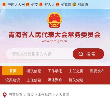
中国人大网
省委
省人大
省政府
省政协
2026年8月9日 星期日
首页
概况信息
工作动态
主任之窗
重要发布
议案建议
主任信箱
媒体聚焦
机关党建
当前位置：
首页
>
工作动态
>
人大要闻