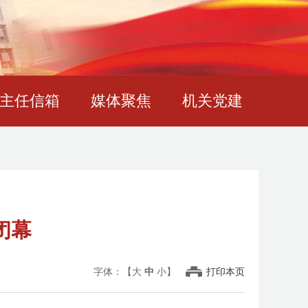
主任信箱
媒体聚焦
机关党建
闭幕
字体：【
大
中
小
】
打印本页