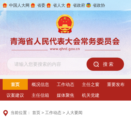
中国人大网
省委
省人大
省政府
省政协
2026年8月6日 星期四
首页
概况信息
工作动态
主任之窗
重要发布
议案建议
主任信箱
媒体聚焦
机关党建
当前位置：
首页
>
工作动态
>
人大要闻