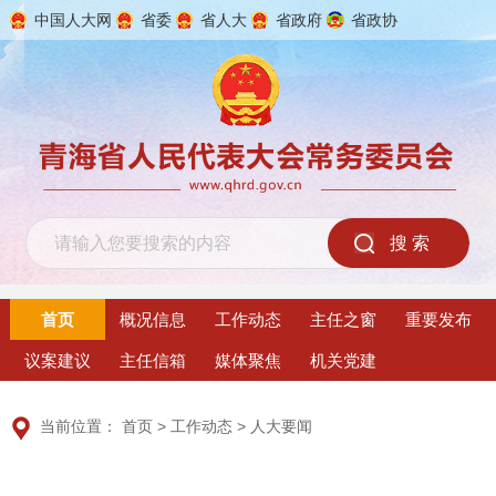
中国人大网
省委
省人大
省政府
省政协
2026年8月6日 星期四
首页
概况信息
工作动态
主任之窗
重要发布
议案建议
主任信箱
媒体聚焦
机关党建
当前位置：
首页
>
工作动态
>
人大要闻