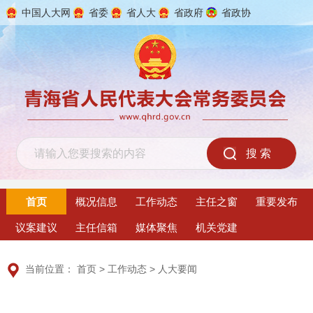
中国人大网
省委
省人大
省政府
省政协
2026年8月7日 星期五
首页
概况信息
工作动态
主任之窗
重要发布
议案建议
主任信箱
媒体聚焦
机关党建
当前位置：
首页
>
工作动态
>
人大要闻