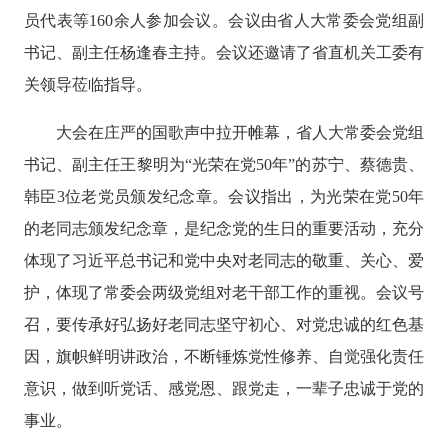
员代表等
160余人参加会议。会议由省人大常委会党组副
书记、副主任杨逢春主持。会议还邀请了省直机关工委有
关领导莅临指导。
大会在庄严的国歌声中拉开帷幕，省人大常委会党组
书记、副主任王黎明
为
“光荣在党50年”的
苏宁、蔡德贵、
韩臣
3位老党员颁发纪念章。会议指出，为光荣在党50年
的老同志颁发纪念章，是纪念党的生日的重要活动，充分
体现了习近平总书记和党中央对老同志的敬重、关心、爱
护，体现了常委会两级党组对老干部工作的重视。会议号
召
，
要传承好弘扬好老同志坚守初心、对党忠诚的红色基
因，旗帜鲜明讲政治，不断锤炼党性修养、自觉强化责任
意识，做到听党话、感党恩、跟党走，一辈子忠诚于党的
事业。