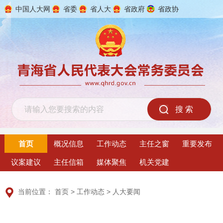
中国人大网
省委
省人大
省政府
省政协
2026年8月8日 星期六
首页
概况信息
工作动态
主任之窗
重要发布
议案建议
主任信箱
媒体聚焦
机关党建
当前位置：
首页
>
工作动态
>
人大要闻